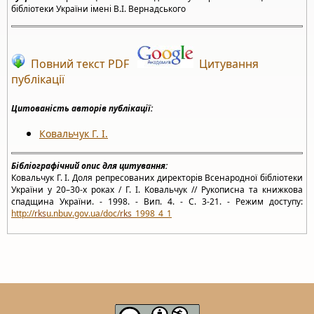
бібліотеки України імені В.І. Вернадського
Повний текст PDF
Цитування
публікації
Цитованість авторів публікації:
Ковальчук Г. І.
Бібліографічний опис для цитування:
Ковальчук Г. І. Доля репресованих директорів Всенародної бібліотеки
України у 20–30-х роках / Г. І. Ковальчук // Рукописна та книжкова
спадщина України. - 1998. - Вип. 4. - С. 3-21. - Режим доступу:
http://
rks
u.nbuv.gov.ua/doc/
rks
_1998_4_1