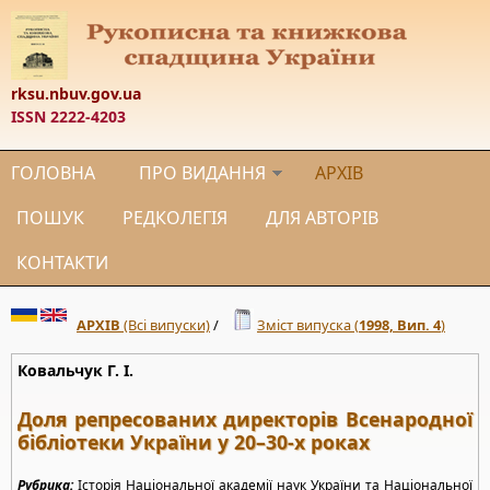
rksu.nbuv.gov.ua
ISSN 2222-4203
ГОЛОВНА
ПРО ВИДАННЯ
АРХІВ
ПОШУК
РЕДКОЛЕГІЯ
ДЛЯ АВТОРІВ
КОНТАКТИ
АРХІВ
(Всі випуски)
/
Зміст випуска (
1998, Вип. 4
)
Ковальчук Г. І.
Доля репресованих директорів Всенародної
бібліотеки України у 20–30-х роках
Рубрика:
Історія Національної академії наук України та Національної