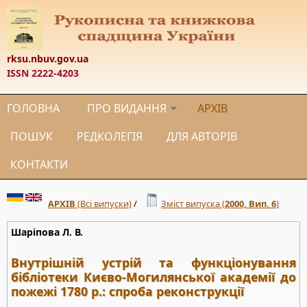
rksu.nbuv.gov.ua
ISSN 2222-4203
ГОЛОВНА
ПРО ВИДАННЯ
АРХІВ
ПОШУК
РЕДКОЛЕГІЯ
ДЛЯ АВТОРІВ
КОНТАКТИ
АРХІВ
(Всі випуски)
/
Зміст випуска (
2000, Вип. 6
)
Шаріпова Л. В.
Внутрішній устрій та функціонування
бібліотеки Києво-Могилянської академії до
пожежі 1780 р.: спроба реконструкції