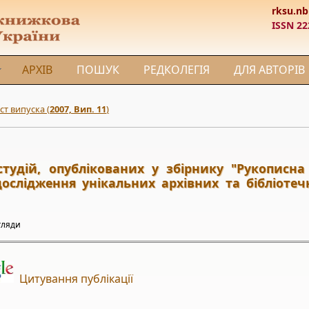
rksu.nb
ISSN 22
АРХІВ
ПОШУК
РЕДКОЛЕГІЯ
ДЛЯ АВТОРІВ
ст випуска (
2007, Вип. 11
)
тудій, опублікованих у збірнику "Рукописн
дослідження унікальних архівних та бібліотечн
гляди
Цитування публікації