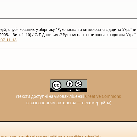
дій, опублікованих у збірнику "Рукописна та книжкова спадщина України
005. – Вип. 1–10) / С. Г. Даневич // Рукописна та книжкова спадщина України.
007_11_18
(тексти доступні на умовах ліцензії
Creative Commons
із зазначенням авторства — некомерційна)