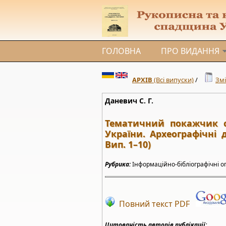
ГОЛОВНА
ПРО ВИДАННЯ
АРХІВ
(Всі випуски)
/
Змі
Даневич С. Г.
Тематичний покажчик с
України. Археографічні 
Вип. 1–10)
Рубрика:
Інформаційно-бібліографічні о
Повний текст PDF
Цитованість авторів публікації: