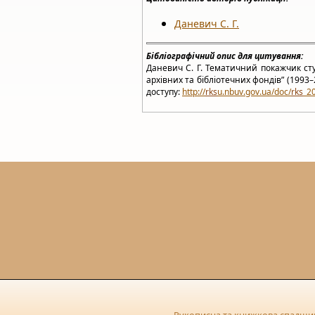
Даневич С. Г.
Бібліографічний опис для цитування:
Даневич С. Г. Тематичний покажчик сту
архівних та бібліотечних фондів” (1993–2
доступу:
http://
rks
u.nbuv.gov.ua/doc/
rks
_2